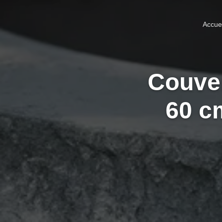
Accuei
Couver
60 c