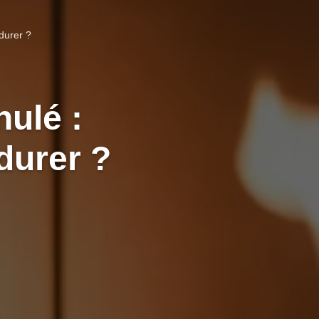
durer ?
nulé :
durer ?