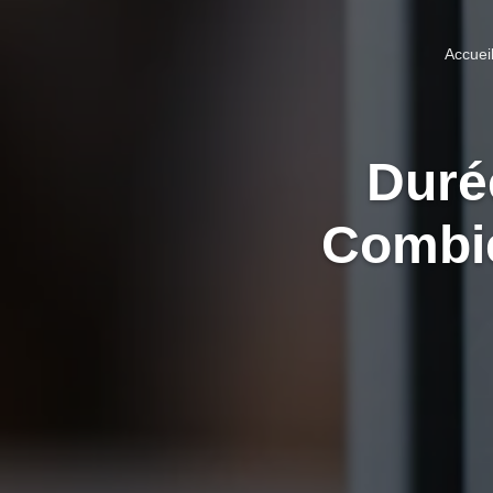
Accuei
Durée
Combie